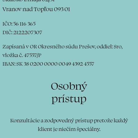
Vranov nad Topľou
093 01
IČO: 56 116 365
DIČ: 2122207307
Zapísaná v OR Okresného súdu Prešov, oddiel: Sro,
vložka č. 47557/P
IBAN: SK 38 0200 0000 0049 4392 4557
Osobný
prístup
Konzultácie a zodpovedný prístup pretože každý
klient je niečím špeciálny.