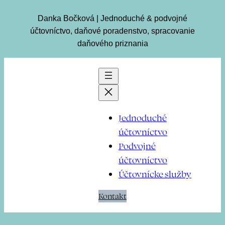
Danka Bočková | Jednoduché & podvojné
účtovníctvo, daňové poradenstvo, spracovanie
daňového priznania
Jednoduché
účtovníctvo
Podvojné
účtovníctvo
Účtovnícke služby
Kontakt