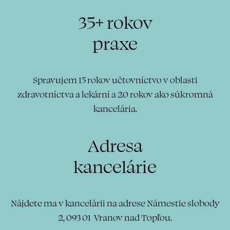
35+ rokov
praxe
Spravujem 15 rokov učtovníctvo v oblasti
zdravotníctva a lekární a 20 rokov ako súkromná
kancelária.
Adresa
kancelárie
Nájdete ma v kancelárii na adrese
Námestie slobody
2,
093 01 Vranov nad Topľou.