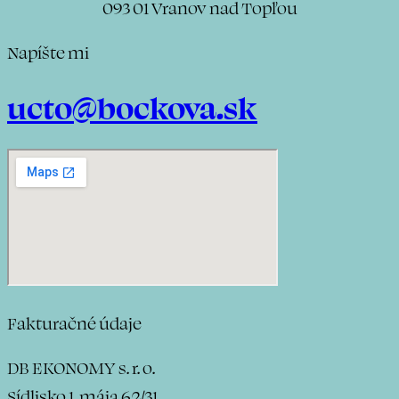
093 01 Vranov nad Topľou
Napíšte mi
ucto@bockova.sk
Fakturačné údaje
DB EKONOMY s. r. o.
Sídlisko 1. mája
62/31