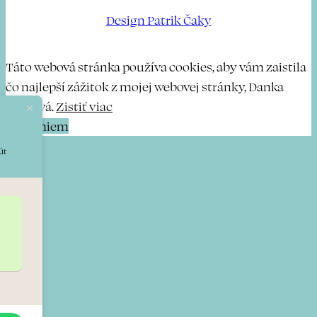
Design Patrik Čaky
Táto webová stránka používa cookies, aby vám zaistila
čo najlepší zážitok z mojej webovej stránky, Danka
Bočková.
Zistiť viac
Rozumiem
út